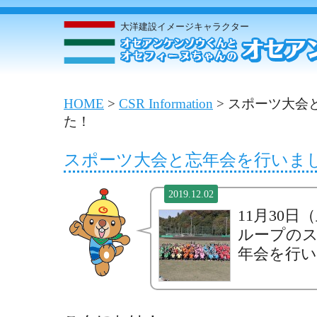
大洋建設イメージキャラクター
HOME
>
CSR Information
>
スポーツ大会
た！
スポーツ大会と忘年会を行いま
2019.12.02
11月30
ループの
年会を行