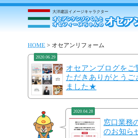
大洋建設イメージキャラクター
HOME
>
オセアンリフォーム
2020.06.29
オセアンブログをご
ただきありがとうご
ました★
2020.04.28
窓口業務
のお知ら