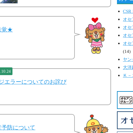
CSR 
オセ
オセ
味覚★
オセ
オセ
(14)
ヤン
大洋
.10.24
Ｋ－
ジエラーについてのお詫び
症予防について