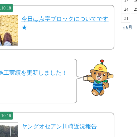
17
1
.10.18
24
2
今日は点字ブロックについてです
31
★
« 6月
の施工実績を更新しました！
.10.16
ヤングオセアン川崎近況報告