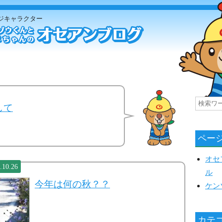
ジキャラクター
して
ペー
オセ
.10.26
ル
今年は何の秋？？
ケン
カテ