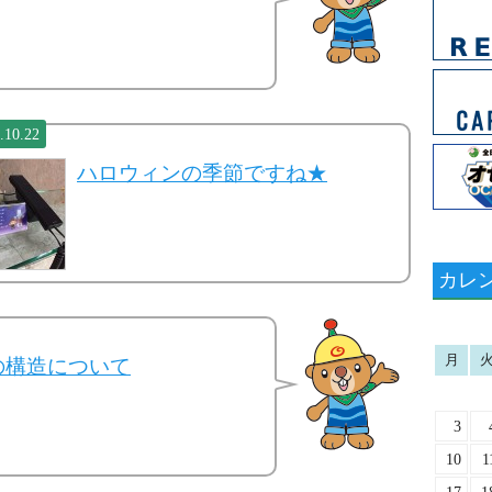
.10.22
ハロウィンの季節ですね★
カレ
月
の構造について
3
10
1